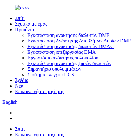
Σπίτι
Σχετικά με εμάς
Προϊόντα
Εγκατάσταση ανάκτησης διαλυτών DMF
Εγκατάσταση Ανάκτησης Αποβλήτων Αερίων DMF
Εγκατάσταση ανάκτησης διαλυτών DMAC
Εγκατάσταση επεξεργασίας DMA
Εργοστάσιο ανάκτησης τολουολίου
Εγκατάσταση ανάκτησης ξηρών διαλυτών
Ξηραντήριο υπολειμμάτων
Σύστημα ελέγχου DCS
Σχέδιο
Νέα
Επικοινωνήστε μαζί μας
English
Σπίτι
Επικοινωνήστε μαζί μας