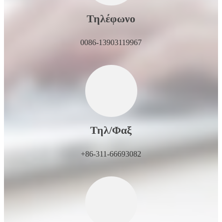
Τηλέφωνο
0086-13903119967
Τηλ/Φαξ
+86-311-66693082