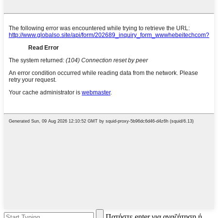
Πατήστε enter για αναζήτηση ή