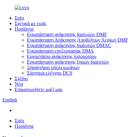
Σπίτι
Σχετικά με εμάς
Προϊόντα
Εγκατάσταση ανάκτησης διαλυτών DMF
Εγκατάσταση Ανάκτησης Αποβλήτων Αερίων DMF
Εγκατάσταση ανάκτησης διαλυτών DMAC
Εγκατάσταση επεξεργασίας DMA
Εργοστάσιο ανάκτησης τολουολίου
Εγκατάσταση ανάκτησης ξηρών διαλυτών
Ξηραντήριο υπολειμμάτων
Σύστημα ελέγχου DCS
Σχέδιο
Νέα
Επικοινωνήστε μαζί μας
English
Σπίτι
Προϊόντα