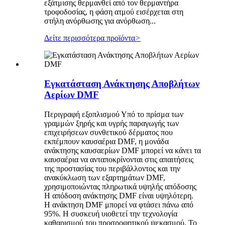
εξάτμισης θερμανθεί από τον θερμαντήρα
τροφοδοσίας, η φάση ατμού εισέρχεται στη
στήλη ανόρθωσης για ανόρθωση...
Δείτε περισσότερα προϊόντα
>
Εγκατάσταση Ανάκτησης Αποβλήτων
Αερίων DMF
Περιγραφή εξοπλισμού Υπό το πρίσμα των
γραμμών ξηρής και υγρής παραγωγής των
επιχειρήσεων συνθετικού δέρματος που
εκπέμπουν καυσαέρια DMF, η μονάδα
ανάκτησης καυσαερίων DMF μπορεί να κάνει τα
καυσαέρια να ανταποκρίνονται στις απαιτήσεις
της προστασίας του περιβάλλοντος και την
ανακύκλωση των εξαρτημάτων DMF,
χρησιμοποιώντας πληρωτικά υψηλής απόδοσης
Η απόδοση ανάκτησης DMF είναι υψηλότερη.
Η ανάκτηση DMF μπορεί να φτάσει πάνω από
95%. Η συσκευή υιοθετεί την τεχνολογία
καθαρισμού του προσροφητικού ψεκασμού. Το