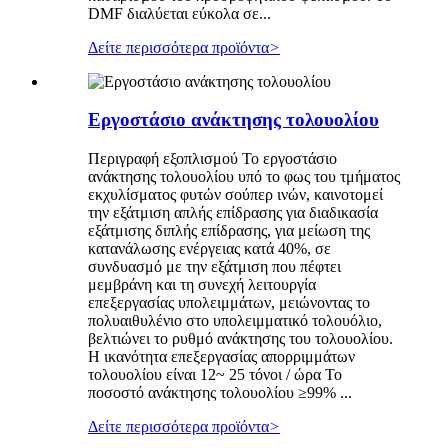
DMF διαλύεται εύκολα σε...
Δείτε περισσότερα προϊόντα
>
Εργοστάσιο ανάκτησης τολουολίου
Περιγραφή εξοπλισμού Το εργοστάσιο
ανάκτησης τολουολίου υπό το φως του τμήματος
εκχυλίσματος φυτών σούπερ ινών, καινοτομεί
την εξάτμιση απλής επίδρασης για διαδικασία
εξάτμισης διπλής επίδρασης, για μείωση της
κατανάλωσης ενέργειας κατά 40%, σε
συνδυασμό με την εξάτμιση που πέφτει
μεμβράνη και τη συνεχή λειτουργία
επεξεργασίας υπολειμμάτων, μειώνοντας το
πολυαιθυλένιο στο υπολειμματικό τολουόλιο,
βελτιώνει το ρυθμό ανάκτησης του τολουολίου.
Η ικανότητα επεξεργασίας απορριμμάτων
τολουολίου είναι 12~ 25 τόνοι / ώρα Το
ποσοστό ανάκτησης τολουολίου ≥99% ...
Δείτε περισσότερα προϊόντα
>