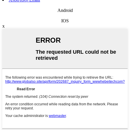
Android
IOS
x