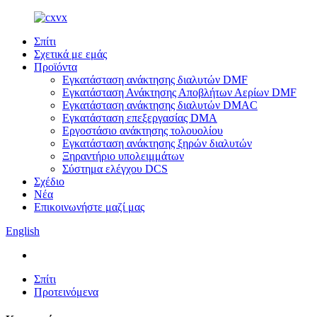
Σπίτι
Σχετικά με εμάς
Προϊόντα
Εγκατάσταση ανάκτησης διαλυτών DMF
Εγκατάσταση Ανάκτησης Αποβλήτων Αερίων DMF
Εγκατάσταση ανάκτησης διαλυτών DMAC
Εγκατάσταση επεξεργασίας DMA
Εργοστάσιο ανάκτησης τολουολίου
Εγκατάσταση ανάκτησης ξηρών διαλυτών
Ξηραντήριο υπολειμμάτων
Σύστημα ελέγχου DCS
Σχέδιο
Νέα
Επικοινωνήστε μαζί μας
English
Σπίτι
Προτεινόμενα