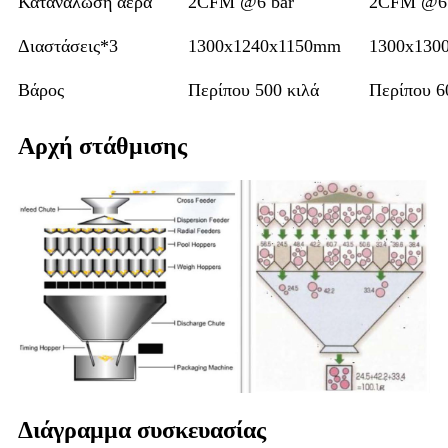
Κατανάλωση αέρα
2CFM @6 bar
2CFM @6 
Διαστάσεις*3
1300x1240x1150mm
1300x130
Βάρος
Περίπου 500 κιλά
Περίπου 6
Αρχή στάθμισης
Διάγραμμα συσκευασίας