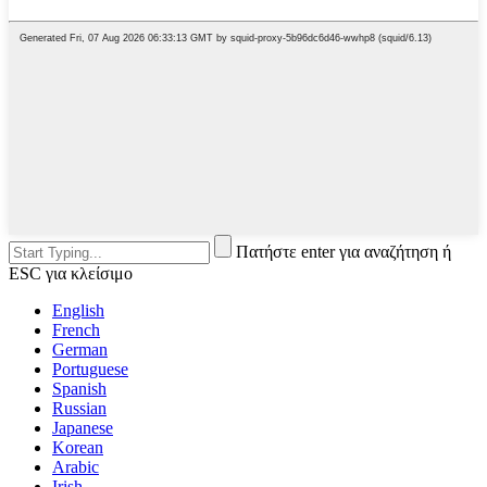
Πατήστε enter για αναζήτηση ή
ESC για κλείσιμο
English
French
German
Portuguese
Spanish
Russian
Japanese
Korean
Arabic
Irish