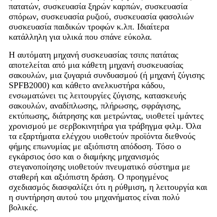
πατατών, συσκευασία ξηρών καρπών, συσκευασία
σπόρων, συσκευασία ρυζιού, συσκευασία φασολιών
συσκευασία παιδικών τροφών κ.λπ. Ιδιαίτερα
κατάλληλη για υλικά που σπάνε εύκολα.
Η αυτόματη μηχανή συσκευασίας τσιπς πατάτας
αποτελείται από μια κάθετη μηχανή συσκευασίας
σακουλών, μια ζυγαριά συνδυασμού (ή μηχανή ζύγισης
SPFB2000) και κάθετο ανελκυστήρα κάδου,
ενσωματώνει τις λειτουργίες ζύγισης, κατασκευής
σακουλών, αναδίπλωσης, πλήρωσης, σφράγισης,
εκτύπωσης, διάτρησης και μετρώντας, υιοθετεί ιμάντες
χρονισμού με σερβοκινητήρα για τράβηγμα φιλμ. Όλα
τα εξαρτήματα ελέγχου υιοθετούν προϊόντα διεθνούς
φήμης επωνυμίας με αξιόπιστη απόδοση. Τόσο ο
εγκάρσιος όσο και ο διαμήκης μηχανισμός
στεγανοποίησης υιοθετούν πνευματικό σύστημα με
σταθερή και αξιόπιστη δράση. Ο προηγμένος
σχεδιασμός διασφαλίζει ότι η ρύθμιση, η λειτουργία και
η συντήρηση αυτού του μηχανήματος είναι πολύ
βολικές.