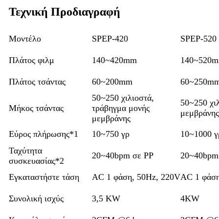
Τεχνική Προδιαγραφή
Μοντέλο
SPEP-420
SPEP-520
Πλάτος φιλμ
140~420mm
140~520
Πλάτος τσάντας
60~200mm
60~250m
50~250 χιλιοστά,
50~250 χι
Μήκος τσάντας
τράβηγμα μονής
μεμβράνης
μεμβράνης
Εύρος πλήρωσης*1
10~750 γρ
10~1000 γ
Ταχύτητα
20~40bpm σε PP
20~40bpm
συσκευασίας*2
Εγκαταστήστε τάση
AC 1 φάση, 50Hz, 220V
AC 1 φάση
Συνολική ισχύς
3,5 KW
4KW