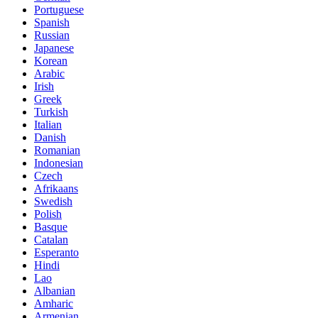
Portuguese
Spanish
Russian
Japanese
Korean
Arabic
Irish
Greek
Turkish
Italian
Danish
Romanian
Indonesian
Czech
Afrikaans
Swedish
Polish
Basque
Catalan
Esperanto
Hindi
Lao
Albanian
Amharic
Armenian