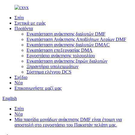
Σπίτι
Σχετικά με εμάς
Προϊόντα
Εγκατάσταση ανάκτησης διαλυτών DMF
Εγκατάσταση Ανάκτησης Αποβλήτων Αερίων DMF
Εγκατάσταση ανάκτησης διαλυτών DMAC
Εγκατάσταση επεξεργασίας DMA
Εργοστάσιο ανάκτησης τολουολίου
Εγκατάσταση ανάκτησης ξηρών διαλυτών
Ξηραντήριο υπολειμμάτων
Σύστημα ελέγχου DCS
Σχέδιο
Νέα
Επικοινωνήστε μαζί μας
English
Σπίτι
Νέα
Μία παρτίδα μονάδων ανάκτησης DMF είναι έτοιμη για
αποστολή στο εργοστάσιο του Πακιστάν πελάτη μας.